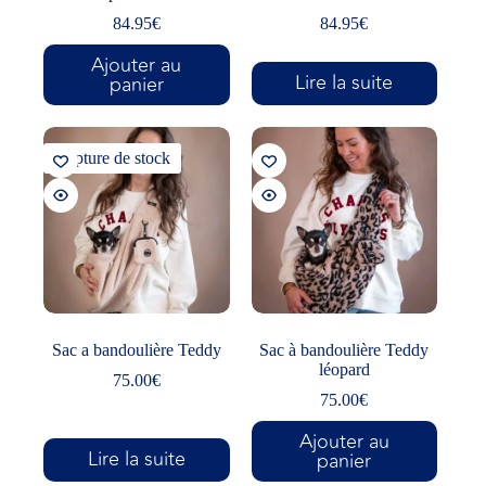
84.95
€
84.95
€
Ajouter au
Lire la suite
panier
Rupture de stock
Sac a bandoulière Teddy
Sac à bandoulière Teddy
léopard
75.00
€
75.00
€
Ajouter au
Lire la suite
panier