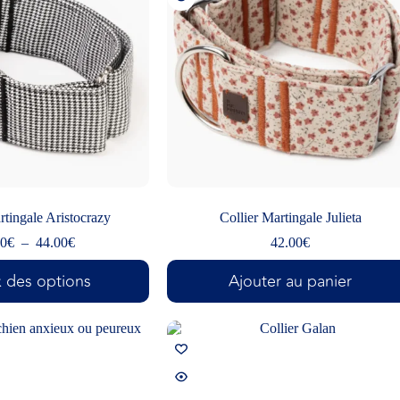
rtingale Aristocrazy
Collier Martingale Julieta
00
€
–
44.00
€
42.00
€
 des options
Ajouter au panier