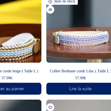
Rupture de stock
e corde beige ( Taille L )
Collier Biothane corde Lilac ( Taille L 
57.99
€
57.99
€
er au panier
Lire la suite