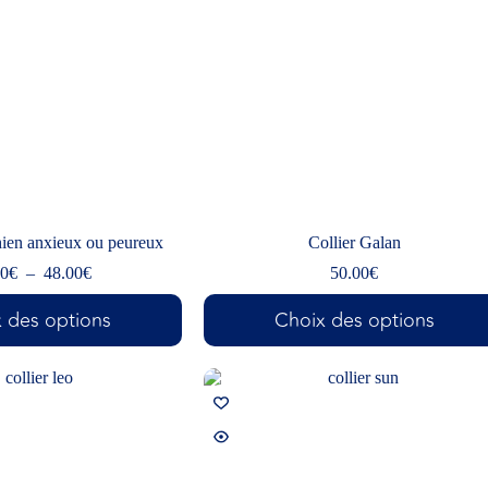
hien anxieux ou peureux
Collier Galan
00
€
–
48.00
€
50.00
€
 des options
Choix des options