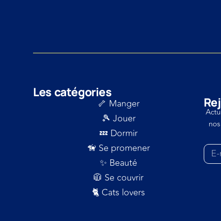
Les catégories
Rej
🦴 Manger
Actu
🎾 Jouer
nos
💤 Dormir
🦮 Se promener
✨ Beauté
🧥 Se couvrir
🐈 Cats lovers