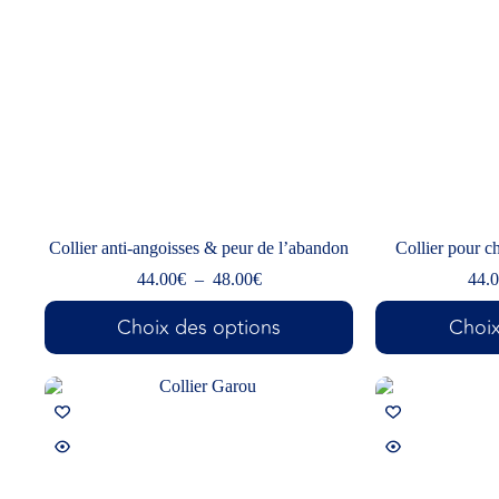
Collier anti-angoisses & peur de l’abandon
Collier pour c
44.00
€
–
48.00
€
44.
Choix des options
Choix