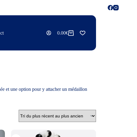
ct
0.00
€
sée et une option pour y attacher un médaillon