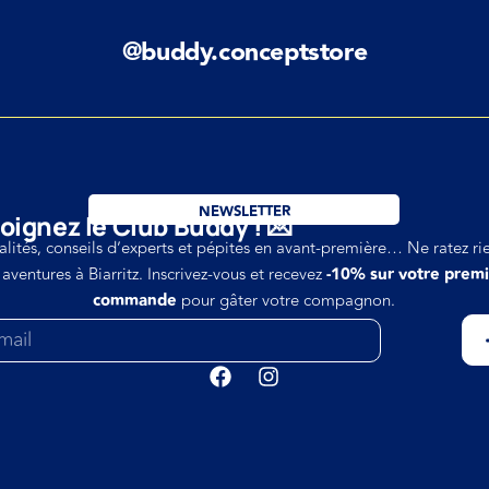
@buddy.conceptstore
NEWSLETTER
oignez le Club Buddy ! 💌
alités, conseils d’experts et pépites en avant-première… Ne ratez ri
 aventures à Biarritz. Inscrivez-vous et recevez
-10% sur votre prem
commande
pour gâter votre compagnon.