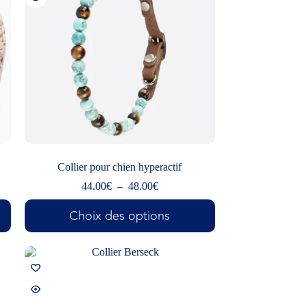
Collier pour chien hyperactif
44.00
€
–
48.00
€
Choix des options