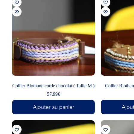
Collier Biothane corde chocolat ( Taille M )
Collier Biothan
57.99
€
Ajouter au panier
Ajout