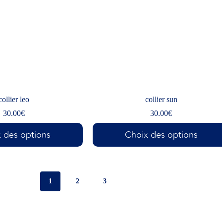
collier leo
collier sun
30.00
€
30.00
€
 des options
Choix des options
1
2
3