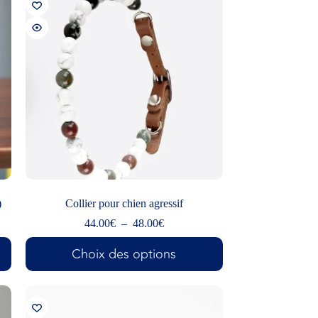
)
Collier pour chien agressif
44.00
€
–
48.00
€
Choix des options