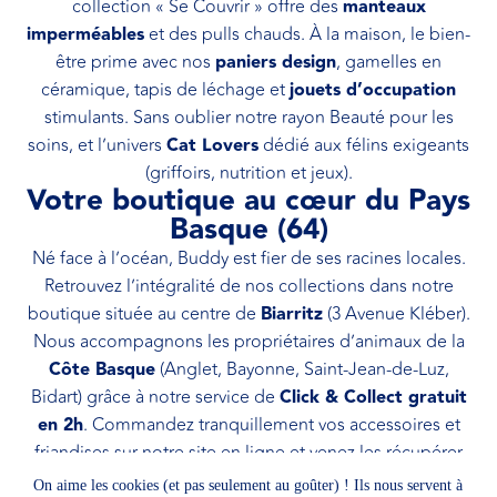
collection « Se Couvrir » offre des
manteaux
imperméables
et des pulls chauds. À la maison, le bien-
être prime avec nos
paniers design
, gamelles en
céramique, tapis de léchage et
jouets d’occupation
stimulants. Sans oublier notre rayon Beauté pour les
soins, et l’univers
Cat Lovers
dédié aux félins exigeants
(griffoirs, nutrition et jeux).
Votre boutique au cœur du Pays
Basque (64)
Né face à l’océan, Buddy est fier de ses racines locales.
Retrouvez l’intégralité de nos collections dans notre
boutique située au centre de
Biarritz
(3 Avenue Kléber).
Nous accompagnons les propriétaires d’animaux de la
Côte Basque
(Anglet, Bayonne, Saint-Jean-de-Luz,
Bidart) grâce à notre service de
Click & Collect gratuit
en 2h
. Commandez tranquillement vos accessoires et
friandises sur notre site en ligne et venez les récupérer
rapidement en magasin. Une question ? Notre équipe
On aime les cookies (et pas seulement au goûter) ! Ils nous servent à