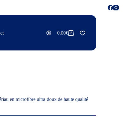
ct
0.00
€
iau en microfibre ultra-doux de haute qualité