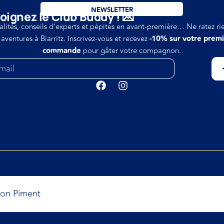
NEWSLETTER
oignez le Club Buddy ! 💌
alités, conseils d’experts et pépites en avant-première… Ne ratez ri
 aventures à Biarritz. Inscrivez-vous et recevez
-10% sur votre prem
commande
pour gâter votre compagnon.
bon Piment