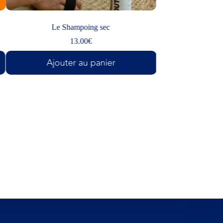
Le Shampoing sec
Gouttes pour
13.00
€
20
Ajouter au panier
Ajouter 