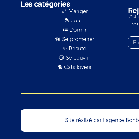
Les catégories
Rej
🦴 Manger
Actu
🎾 Jouer
nos
💤 Dormir
🦮 Se promener
✨ Beauté
🧥 Se couvrir
🐈 Cats lovers
Site réalisé par l’agence Bon