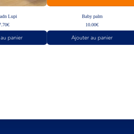
dn Lupi
Baby palm
0
€
10.00
€
u panier
Ajouter au panier