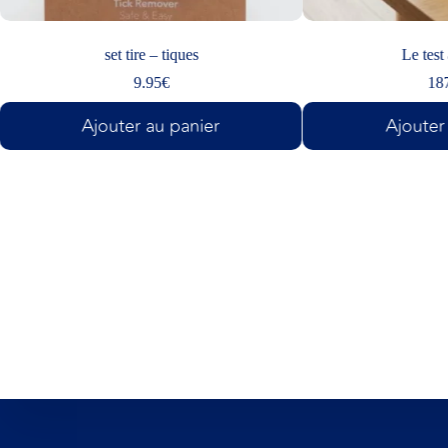
set tire – tiques
Le test a
9.95
€
187.7
Ajouter au panier
Ajouter a