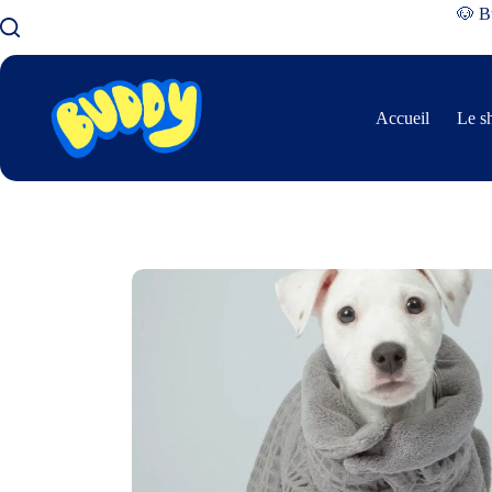
🐶 Bu
Accueil
Le s