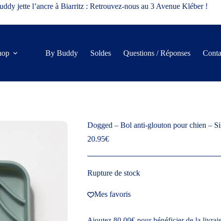
ddy jette l’ancre à Biarritz : Retrouvez-nous au 3 Avenue Kléber !
hop
By Buddy
Soldes
Questions / Réponses
Conta
Dogged – Bol anti-glouton pour chien – Si
20.95
€
Rupture de stock
Mes favoris
Ajoutez
80.00
€
pour bénéficier de la livrais