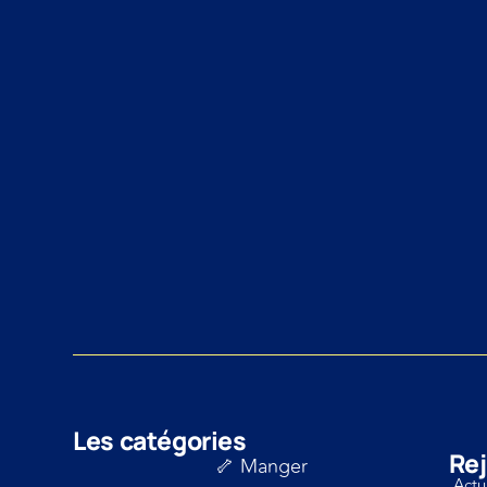
Les catégories
Rej
🦴 Manger
Actu