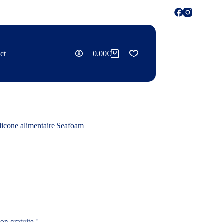
ct
0.00
€
licone alimentaire Seafoam
on gratuite !