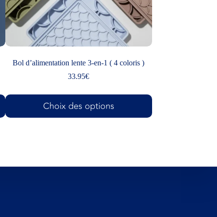
Bol d’alimentation lente 3-en-1 ( 4 coloris )
33.95
€
Choix des options