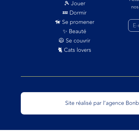
🎾 Jouer
nos
💤 Dormir
🦮 Se promener
✨ Beauté
🧥 Se couvrir
🐈 Cats lovers
Site réalisé par l’agence Bon