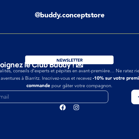
@buddy.conceptstore
NEWSLETTER
oignez le Club Buddy ! 💌
alités, conseils d’experts et pépites en avant-première… Ne ratez ri
 aventures à Biarritz. Inscrivez-vous et recevez
-10% sur votre prem
commande
pour gâter votre compagnon.