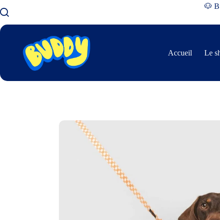
🐶 Bu
Accueil
Le s