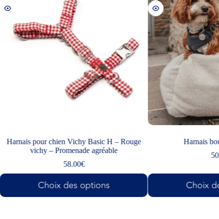
 Vichy Basic H – Rouge
Harnais bouclé midnight
menade agréable
50.00
€
8.00
€
es options
Choix des options