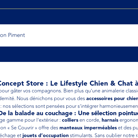
bon Piment
oncept Store : Le Lifestyle Chien & Chat à 
e pour gâter vos compagnons. Bien plus qu’une animalerie class
dernité. Nous dénichons pour vous des
accessoires pour chien
e : nos sélections sont pensées pour s’intégrer harmonieusement
De la balade au couchage : Une sélection pointu
ge gamme pour l’extérieur :
colliers
en corde,
harnais
ergonomi
on « Se Couvrir » offre des
manteaux imperméables
et des pu
léchage et
jouets d’occupation
stimulants. Sans oublier notre r