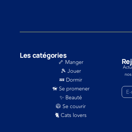
Les catégories
Rej
🦴 Manger
Actu
🎾 Jouer
nos
💤 Dormir
🦮 Se promener
✨ Beauté
🧥 Se couvrir
🐈 Cats lovers