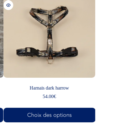
s dark harrow
Harnais pour chien classique Rosewood
Promenade en toute élégance et sécurit
54.00
€
32.95
€
 des options
Choix des options