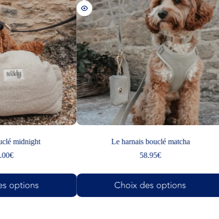
Le harnais bouclé matcha
Harnai
58.95
€
Choix des options
Choix