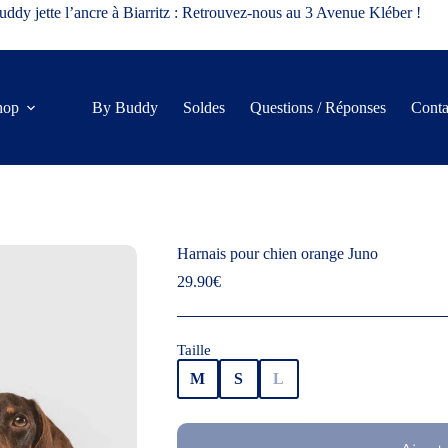
ddy jette l’ancre à Biarritz : Retrouvez-nous au 3 Avenue Kléber !
hop
By Buddy
Soldes
Questions / Réponses
Conta
Harnais pour chien orange Juno
29.90
€
Taille
M
S
L