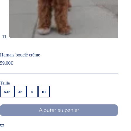
Harnais bouclé crème
59.00
€
Taille
xxs
xs
s
m
Ajouter au panier