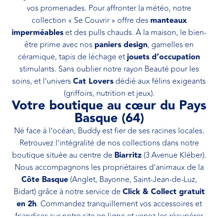
vos promenades. Pour affronter la météo, notre
collection « Se Couvrir » offre des
manteaux
imperméables
et des pulls chauds. À la maison, le bien-
être prime avec nos
paniers design
, gamelles en
céramique, tapis de léchage et
jouets d’occupation
stimulants. Sans oublier notre rayon Beauté pour les
soins, et l’univers
Cat Lovers
dédié aux félins exigeants
(griffoirs, nutrition et jeux).
Votre boutique au cœur du Pays
Basque (64)
Né face à l’océan, Buddy est fier de ses racines locales.
Retrouvez l’intégralité de nos collections dans notre
boutique située au centre de
Biarritz
(3 Avenue Kléber).
Nous accompagnons les propriétaires d’animaux de la
Côte Basque
(Anglet, Bayonne, Saint-Jean-de-Luz,
Bidart) grâce à notre service de
Click & Collect gratuit
en 2h
. Commandez tranquillement vos accessoires et
friandises sur notre site en ligne et venez les récupérer